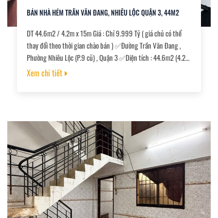
BÁN NHÀ HẺM TRẦN VĂN ĐANG, NHIÊU LỘC QUẬN 3, 44M2
DT 44.6m2 / 4.2m x 15m Giá : Chỉ 9.999 Tỷ ( giá chủ có thể
thay đổi theo thời gian chào bán ) ✅Đường Trần Văn Đang ,
Phường Nhiêu Lộc (P.9 cũ) , Quận 3 ✅Diện tích : 44.6m2 (4.2m
x 15.4m) ✅Diện tích sử dụng : Hơn 200m2 ✅Kết cấu : 1 trệt ,
Xem chi tiết
3 lầu , 1 sân thượng thiết kế xây lệt tầng rất hiếm khu Quận 3
✅Công năng : 4PN( có thể làm thành 5PN) , 5WC , 1 Phòng
Sinh hoạt , 1 Phòng khách , 1 Bếp , 1 kho chứa đồ ????SHR ,
hoàn công , mua bán công chứng ngay trong ngày