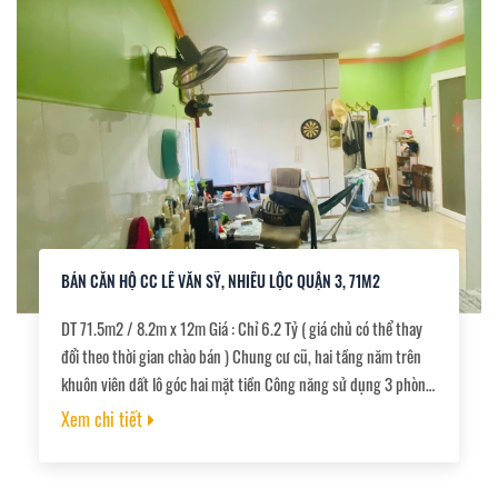
BÁN CĂN HỘ CC LÊ VĂN SỸ, NHIÊU LỘC QUẬN 3, 71M2
DT 71.5m2 / 8.2m x 12m Giá : Chỉ 6.2 Tỷ ( giá chủ có thể thay
đổi theo thời gian chào bán ) Chung cư cũ, hai tầng năm trên
khuôn viên dất lô góc hai mặt tiền Công năng sử dụng 3 phòng
ngủ trên phần dt công nhận, và có cải tạo chiếm dụng thêm
Xem chi tiết
một phòng gần 30m2, tổng 4 phòng, 3 wc. Nhà mới sửa lại
khoảng 1 năm, tất cả còn mới 80%, vào ở liền. pháp lý sổ hồng
riêng, đất cấp nâu dài.