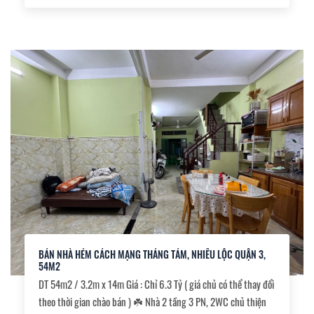
BÁN NHÀ HẺM CÁCH MẠNG THÁNG TÁM, NHIÊU LỘC QUẬN 3,
54M2
DT 54m2 / 3.2m x 14m Giá : Chỉ 6.3 Tỷ ( giá chủ có thể thay đổi
theo thời gian chào bán ) ☘️ Nhà 2 tầng 3 PN, 2WC chủ thiện