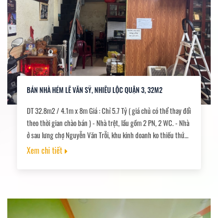
BÁN NHÀ HẺM LÊ VĂN SỸ, NHIÊU LỘC QUẬN 3, 32M2
DT 32.8m2 / 4.1m x 8m Giá : Chỉ 5.7 Tỷ ( giá chủ có thể thay đổi
theo thời gian chào bán ) - Nhà trệt, lầu gồm 2 PN, 2 WC. - Nhà
ở sau lưng chợ Nguyễn Văn Trỗi, khu kinh doanh ko thiếu thứ
gì. - Hẻm ô tô, khu toàn nhà cao tầng. - Nhà chủ đang ở, sổ để
Xem chi tiết
nhà.