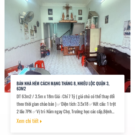
BÁN NHÀ HẺM CÁCH MẠNG THÁNG 8, NHIÊU LỘC QUẬN 3,
63M2
DT 63m2 / 3.5m x 18m Giá : Chỉ 7 Tỷ ( giá chủ có thể thay đổi
theo thời gian chào bán ) ✅Diện tích: 3.5x18 ✅Kết cấu: 1 trệt
2 lầu 7PN ✅Vị trí: Nằm ngay Chợ, Trường học các cấp,Bệnh
viện, Uỷ Ban Quận.,, ✅Khu vực: Khu vực an ninh,dân trí cao
Xem chi tiết
nhà xây dựng đồng đều. ✅Pháp lý: Chuẩn, Sổ hồng công
chứng