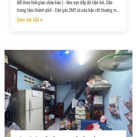
đổi theo thời gian chào bán ) - khu vực đầy đủ tiện ích, Gần
trung tâm thành phố - Căn góc 2MT có cửa hậu rất thoáng mát
- Diện tích : 4,3 x 8m ( nở hậu 7,4m ) 1 trệt , 1 lầu, 3pn, 2wc,1p
Xem chi tiết
làm việc nội thất xịn xò - Có phòng dưới trệt cho người lớn tuổi
- Sổ hồng riêng, hoàn công đủ