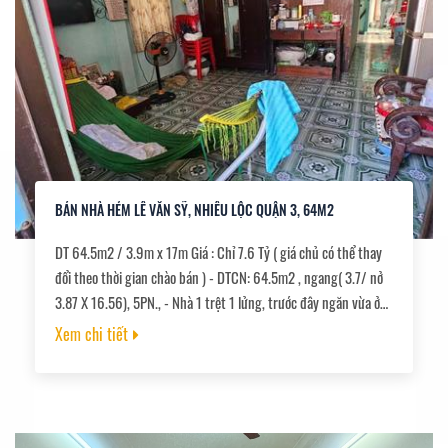
BÁN NHÀ HẺM LÊ VĂN SỸ, NHIÊU LỘC QUẬN 3, 64M2
DT 64.5m2 / 3.9m x 17m Giá : Chỉ 7.6 Tỷ ( giá chủ có thể thay
đổi theo thời gian chào bán ) - DTCN: 64.5m2 , ngang( 3.7/ nở
3.87 X 16.56), 5PN., - Nhà 1 trệt 1 lửng, trước đây ngăn vừa ở
vừa cho thuê - Nhà 1 sẹc, 68m mặt tiền Trường Sa, 200m ra
Xem chi tiết
MT Lê Văn Sỹ. Tiện ích xung quanh đầy đủ., - Hẻm thông khắp
nẻo., - Nhà lô góc, nở hậu đón tài lộc., - Tiện cho việc đi chuyển
về các quận trung tâm, và cách sân bay Tân Sơn Nhất khoảng
20 phút.,