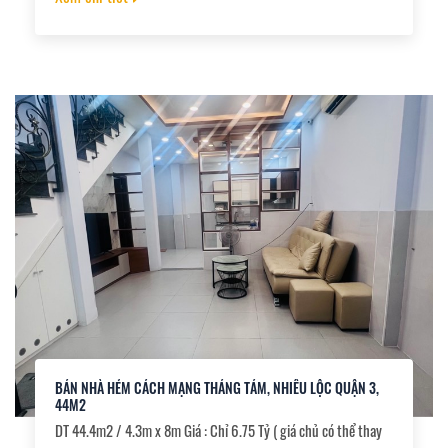
BÁN NHÀ HẺM CÁCH MẠNG THÁNG TÁM, NHIÊU LỘC QUẬN 3,
44M2
DT 44.4m2 / 4.3m x 8m Giá : Chỉ 6.75 Tỷ ( giá chủ có thể thay