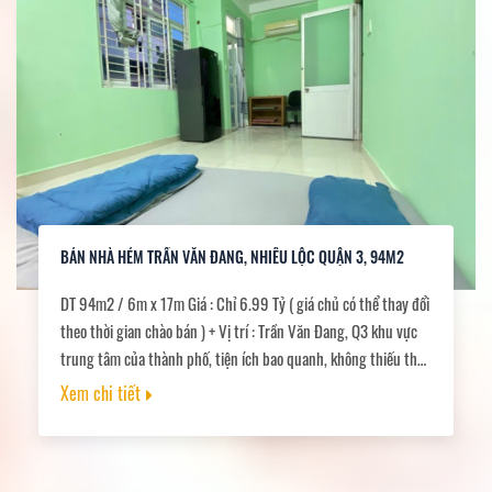
BÁN NHÀ HẺM TRẦN VĂN ĐANG, NHIÊU LỘC QUẬN 3, 94M2
DT 94m2 / 6m x 17m Giá : Chỉ 6.99 Tỷ ( giá chủ có thể thay đổi
theo thời gian chào bán ) + Vị trí : Trần Văn Đang, Q3 khu vực
trung tâm của thành phố, tiện ích bao quanh, không thiếu thứ
gì + Kết cấu : Nhà 4 tầng có 5pn, 5vs , sân thượng , đang có
Xem chi tiết
sẵn dòng tiền 20 triệu/ tháng. Phù hợp mua ở , đầu tư cho
thuê , CHDV. + Sổ hồng riêng hoàn công đầy đủ .