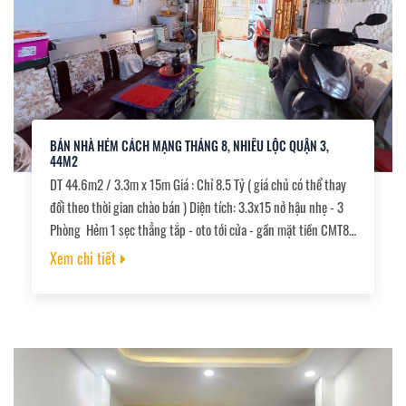
BÁN NHÀ HẺM CÁCH MẠNG THÁNG 8, NHIÊU LỘC QUẬN 3,
44M2
DT 44.6m2 / 3.3m x 15m Giá : Chỉ 8.5 Tỷ ( giá chủ có thể thay
đổi theo thời gian chào bán ) Diện tích: 3.3x15 nở hậu nhẹ - 3
Phòng Hẻm 1 sẹc thẳng tắp - oto tới cửa - gần mặt tiền CMT8
Vị trí thông tùm lum - CMT8 - Đỗ Thị Lời - Trần Văn Đan - Tô
Xem chi tiết
Hiến Thành Tiện ích không thiếu gì, chợ trường, siêu thị, ….. Sổ
nở hậu tài lộc