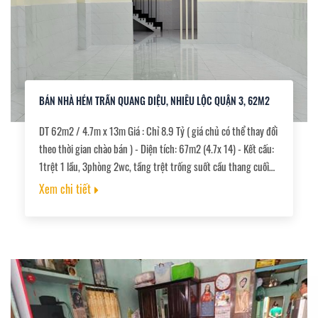
BÁN NHÀ HẺM TRẦN QUANG DIỆU, NHIÊU LỘC QUẬN 3, 62M2
DT 62m2 / 4.7m x 13m Giá : Chỉ 8.9 Tỷ ( giá chủ có thể thay đổi
theo thời gian chào bán ) - Diện tích: 67m2 (4.7x 14) - Kết cấu:
1trệt 1 lầu, 3phòng 2wc, tầng trệt trống suốt cầu thang cuối
nhà thuận tiện mở shop, văn phòng. - Nhà đang cho thuê có
Xem chi tiết
dòng tiền 20tr/tháng. - Hẻm xe hơi Vf3, thẳng 1trục ra mặt
tiền. - Khu vực Trần Quang Diệu, Lê Văn Sỹ Trường Sa. - Sổ
chính chủ, công chứng giao nha ngay.