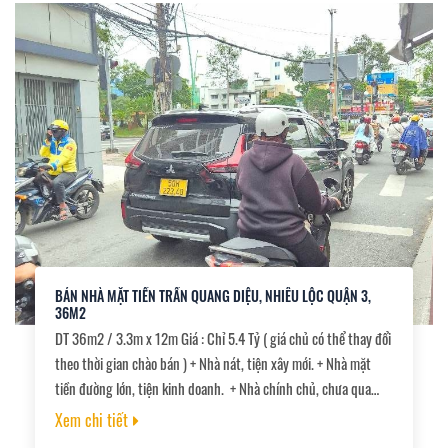
BÁN NHÀ MẶT TIỀN TRẦN QUANG DIỆU, NHIÊU LỘC QUẬN 3,
36M2
DT 36m2 / 3.3m x 12m Giá : Chỉ 5.4 Tỷ ( giá chủ có thể thay đổi
theo thời gian chào bán ) + Nhà nát, tiện xây mới. + Nhà mặt
tiền đường lớn, tiện kinh doanh. + Nhà chính chủ, chưa qua
đầu tư. Nay bán chia gia sản. + Khu vực kinh doanh sầm uất. +
Xem chi tiết
Phù hợp với khách mua xây cho thuê hoặc xây ở.