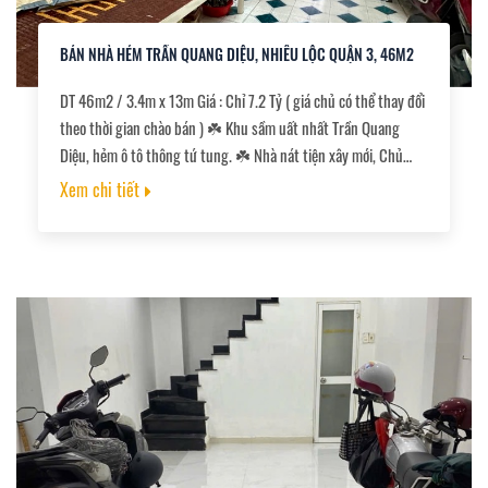
BÁN NHÀ HẺM TRẦN QUANG DIỆU, NHIÊU LỘC QUẬN 3, 46M2
DT 46m2 / 3.4m x 13m Giá : Chỉ 7.2 Tỷ ( giá chủ có thể thay đổi
theo thời gian chào bán ) ☘️ Khu sầm uất nhất Trần Quang
Diệu, hẻm ô tô thông tứ tung. ☘️ Nhà nát tiện xây mới, Chủ
thiện chí bán nhanh chia tài sản. ☘️ Khu phố thời trang, bán
Xem chi tiết
kính 500m đầy đủ tiện ích; Bệnh viện, Trường học, Cửa hàng
tiện lợi, Nhà thờ, UBND... ☘️ Sổ hồng chính chủ, pháp lý chuẩn.