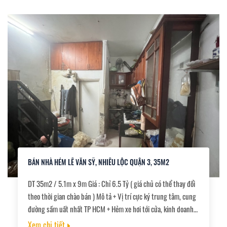
BÁN NHÀ HẺM LÊ VĂN SỸ, NHIÊU LỘC QUẬN 3, 35M2
DT 35m2 / 5.1m x 9m Giá : Chỉ 6.5 Tỷ ( giá chủ có thể thay đổi
theo thời gian chào bán ) Mô tả + Vị trí cực ký trung tâm, cung
đường sầm uất nhất TP HCM + Hẻm xe hơi tới cửa, kinh doanh
tốt. + Nhà cũ thích hợp chủ xây mới.
Xem chi tiết