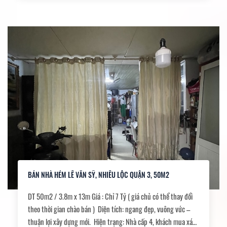
BÁN NHÀ HẺM LÊ VĂN SỸ, NHIÊU LỘC QUẬN 3, 50M2
DT 50m2 / 3.8m x 13m Giá : Chỉ 7 Tỷ ( giá chủ có thể thay đổi
theo thời gian chào bán ) Diện tích: ngang đẹp, vuông vức –
thuận lợi xây dựng mới. Hiện trạng: Nhà cấp 4, khách mua xác