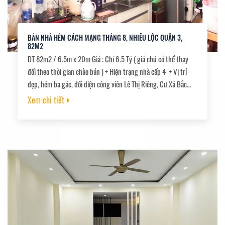
BÁN NHÀ HẺM CÁCH MẠNG THÁNG 8, NHIÊU LỘC QUẬN 3,
82M2
DT 82m2 / 6.5m x 20m Giá : Chỉ 6.5 Tỷ ( giá chủ có thể thay
đổi theo thời gian chào bán ) + Hiện trạng nhà cấp 4 + Vị trí
đẹp, hẻm ba gác, đối diện công viên Lê Thị Riêng, Cư Xá Bắc
Hải. + Khu dân trí cao, an ninh. + Diện tích lớn phù hợp đầu tư
Xem chi tiết
xây CHDV. + Sổ hồng nở hậu, pháp lý chuẩn, công chứng ngay.