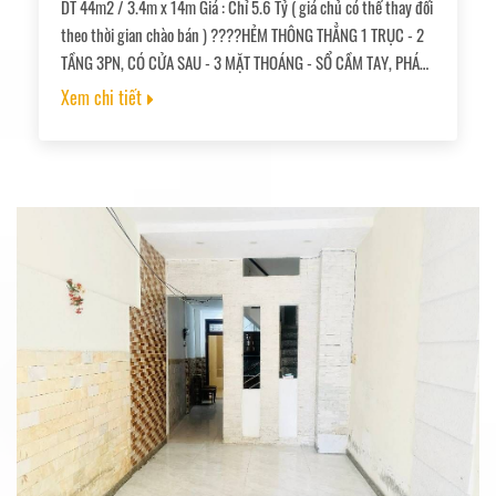
DT 44m2 / 3.4m x 14m Giá : Chỉ 5.6 Tỷ ( giá chủ có thể thay đổi
theo thời gian chào bán ) ????HẺM THÔNG THẲNG 1 TRỤC - 2
TẦNG 3PN, CÓ CỬA SAU - 3 MẶT THOÁNG - SỔ CẦM TAY, PHÁP
LÝ CHUẨN, CC NGAY???? ???? Hướng Đông Bắc. ????Hiện
Xem chi tiết
trạng: 1 trệt 1 lầu, 3pn, 1wc, cửa sau, cửa sổ bên hông. ????Sổ
cầm tay, hoàn công, pháp lý chuẩn, cc ngay.