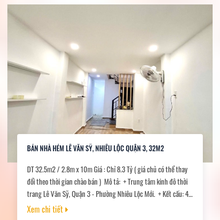
BÁN NHÀ HẺM LÊ VĂN SỸ, NHIÊU LỘC QUẬN 3, 32M2
DT 32.5m2 / 2.8m x 10m Giá : Chỉ 8.3 Tỷ ( giá chủ có thể thay
đổi theo thời gian chào bán ) Mô tả: + Trung tâm kinh đô thời
trang Lê Văn Sỹ, Quận 3 - Phường Nhiêu Lộc Mới. + Kết cấu: 4
tầng BTCT - Trệt, 3 lầu, sân thượng hoàn công đủ. Gồm: khách,
Xem chi tiết
bếp, 3 PN, 4 vệ sinh, ban công, sân thượng lớn. + Hẻm xe hơi đỗ