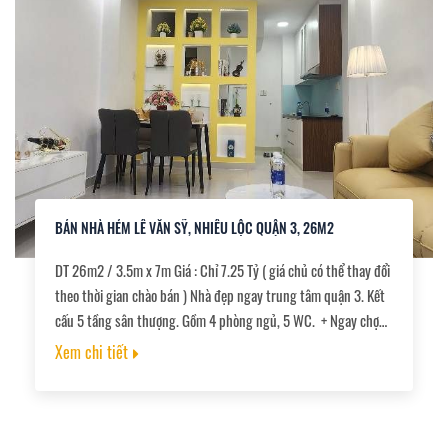
BÁN NHÀ HẺM LÊ VĂN SỸ, NHIÊU LỘC QUẬN 3, 26M2
DT 26m2 / 3.5m x 7m Giá : Chỉ 7.25 Tỷ ( giá chủ có thể thay đổi
theo thời gian chào bán ) Nhà đẹp ngay trung tâm quận 3. Kết
cấu 5 tầng sân thượng. Gồm 4 phòng ngủ, 5 WC. + Ngay chợ
Bùi Phát, nhà thờ Bùi Phát. + Đường thông tứ hướng. Thông từ
Xem chi tiết
Lê văn Sỹ ra Trường Sa. + Khu vực hiếm nhà bán, kinh doanh
sầm uất. + Tiện ích vây quanh không thiếu gì. + Đường trước
nhà 5m. + Cách Sân bay Tân Sơn Nhất chỉ 3 phút. + Sổ hồng
riêng. Công chứng sang tên ngay.