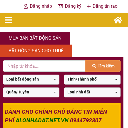
Đăng nhập
Đăng ký
Đăng tin rao
MUA BÁN BẤT ĐỘNG SẢN
BẤT ĐỘNG SẢN CHO THUÊ
Tìm kiếm
Loại bất động sản
Tỉnh/Thành phố
Quận/Huyện
Loại nhà đất
DÀNH CHO CHÍNH CHỦ ĐĂNG TIN MIỄN
PHÍ
ALONHADAT.NET.VN
0944792807