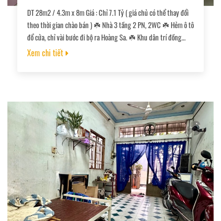
DT 28m2 / 4.3m x 8m Giá : Chỉ 7.1 Tỷ ( giá chủ có thể thay đổi
theo thời gian chào bán ) ☘️ Nhà 3 tầng 2 PN, 2WC ☘️ Hẻm ô tô
đổ cửa, chỉ vài bước đi bộ ra Hoàng Sa. ☘️ Khu dân trí đồng
đều, hẻm sạch, thoáng mát và cực kỳ an ninh. ☘️ Sổ hồng
Xem chi tiết
chính chủ, pháp lý chuẩn.