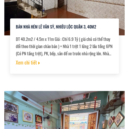
BÁN NHÀ HẺM LÊ VĂN SỸ, NHIÊU LỘC QUẬN 3, 40M2
DT 40.2m2 / 4.5m x 11m Giá : Chỉ 6.9 Tỷ ( giá chủ có thể thay
đổi theo thời gian chào bán ) + Nhà 1 trệt 1 lửng 2 lầu tổng 6PN
(Có PN tầng trệt), PK, bếp, sân để xe trước nhà rộng lớn. Nhà
cũ về cải tạo ở ngay. + Hẻm ba gác khu vực an ninh, yên tĩnh.
Xem chi tiết
Gần Chợ Nguyễn Văn Trỗi, cầu Lê Văn Sỹ… + Pháp lý chuẩn.
Công chứng ngay