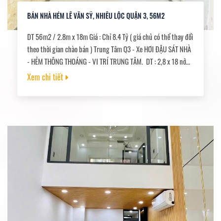
BÁN NHÀ HẺM LÊ VĂN SỸ, NHIÊU LỘC QUẬN 3, 56M2
DT 56m2 / 2.8m x 18m Giá : Chỉ 8.4 Tỷ ( giá chủ có thể thay đổi
theo thời gian chào bán ) Trung Tâm Q3 - Xe HƠI ĐẬU SÁT NHÀ
- HẺM THÔNG THOÁNG - VI TRÍ TRUNG TÂM. DT : 2,8 x 18 nở
Hậu 3,6m Kết cấu : 1 trệt 2 lầu, 5PN, 5WC, ban công, nhà nở
Xem chi tiết
Hậu tài lộc. Có phòng ngủ dưới tầng trệt cho người lớn tuổi.
Hẻm trước nhà 6M, xe hơi đâu gần nhà. Giáp phú nhuận, di
chuyển gần sân bay, khu vực có nhiều nhà thờ. Pháp lý sổ
riêng, hoàn công, chính chủ bán.