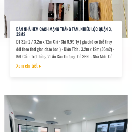
BÁN NHÀ HẺM CÁCH MẠNG THÁNG TÁM, NHIÊU LỘC QUẬN 3,
32M2
DT 32m2 / 3.2m x 12m Giá : Chỉ 8.99 Tỷ ( giá chủ có thể thay
đổi theo thời gian chào bán ) - Diện Tích : 3.2m x 12m (36m2) -
Kết Cấu : Trệt Lững 2 Lầu Sân Thượng. Có 3PN - Nhà Mới , Có
Thang Máy 500KG ???? PHÁP LÝ CHUẨN – SỔ VUÔNG VẮN –
Xem chi tiết
SANG TÊN NGAY