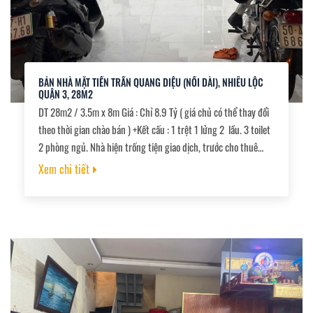
BÁN NHÀ MẶT TIỀN TRẦN QUANG DIỆU (NỐI DÀI), NHIÊU LỘC
QUẬN 3, 28M2
DT 28m2 / 3.5m x 8m Giá : Chỉ 8.9 Tỷ ( giá chủ có thể thay đổi
theo thời gian chào bán ) +Kết cấu : 1 trệt 1 lửng 2 lầu. 3 toilet
2 phòng ngủ. Nhà hiện trống tiện giao dịch, trước cho thuê
40tr/ tháng. +mặt tiền trung tâm thuận tiện qua Phú Nhuận ,
Xem chi tiết
Q1, Tân Bình,… +Pháp lý sạch, hoàn công - sổ nằm nhà. giao
dịch nhanh gọn.