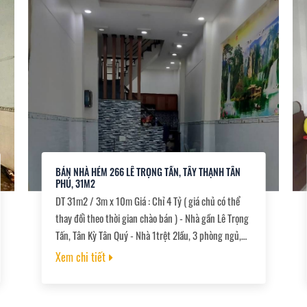
BÁN NHÀ HẺM 266 LÊ TRỌNG TẤN, TÂY THẠNH TÂN
PHÚ, 31M2
DT 31m2 / 3m x 10m Giá : Chỉ 4 Tỷ ( giá chủ có thể
thay đổi theo thời gian chào bán ) - Nhà gần Lê Trọng
Tấn, Tân Kỳ Tân Quý - Nhà 1trệt 2lầu, 3 phòng ngủ,
2WC - Đang cho thuê 7triệu/tháng - Ngang 3x10m,
Xem chi tiết
hoàn công đủ