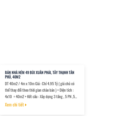
BÁN NHÀ HẺM 49 BÙI XUÂN PHÁI, TÂY THẠNH TÂN
PHÚ, 40M2
DT 40m2 / 4m x 10m Giá : Chỉ 4.95 Tỷ ( giá chủ có
thể thay đổi theo thời gian chào bán ) + Diện tích :
4x10 ‎ = 40m2 + Kết cấu : Xây dựng 3 tầng , 5 PN ,5
WC Đang cho sinh viên thuê 4 phòng trọ bên lầu trên
Xem chi tiết
có lối đi riêng -8tr/ tháng + Giá chào : 4,95 Tỷ (
thương lượng ) + Pháp Lý: Sổ riêng sẵn sàng công