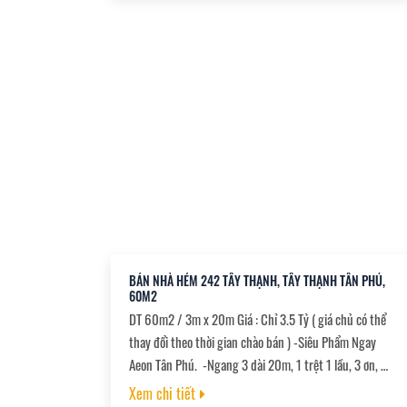
giao thông thuận lợi ???? Kết cấu đẹp: • 2 Phòng ngủ
• Phòng khách rộng • Bếp thoáng • 1 Nhà vệ sinh ➡
Phù hợp gia đình trẻ, sinh viên, chuyên viên làm việc
tại Tân Bình – Gò Vấp – Phú Nhuận
BÁN NHÀ HẺM 242 TÂY THẠNH, TÂY THẠNH TÂN PHÚ,
60M2
DT 60m2 / 3m x 20m Giá : Chỉ 3.5 Tỷ ( giá chủ có thể
thay đổi theo thời gian chào bán ) -Siêu Phẩm Ngay
Aeon Tân Phú. -Ngang 3 dài 20m, 1 trệt 1 lầu, 3 ơn, 2
wc, nhà còn mới đẹp, đang cho thuê 7 triệu. -Pháp lý
Xem chi tiết