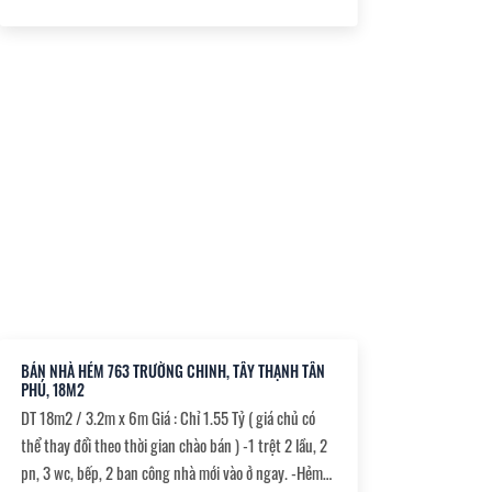
mua bán nhanh.
BÁN NHÀ HẺM 763 TRƯỜNG CHINH, TÂY THẠNH TÂN
PHÚ, 18M2
DT 18m2 / 3.2m x 6m Giá : Chỉ 1.55 Tỷ ( giá chủ có
thể thay đổi theo thời gian chào bán ) -1 trệt 2 lầu, 2
pn, 3 wc, bếp, 2 ban công nhà mới vào ở ngay. -Hẻm