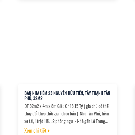
trạng, + Được xây 1 trệt, 1 lầu, 1 tum + Hoặc xây 1
trệt, 2 lầu, 1 tum + xin công văn đường bay
BÁN NHÀ HẺM 23 NGUYỄN HỮU TIẾN, TÂY THẠNH TÂN
PHÚ, 32M2
DT 32m2 / 4m x 8m Giá : Chỉ 3.15 Tỷ ( giá chủ có thể
thay đổi theo thời gian chào bán ) Nhà Tân Phú, hẻm
xe tải, 1trệt 1lầu, 2 phòng ngủ - Nhà gần Lê Trọng
Tấn, Tân Kỳ Tân Quý - Ngang 4x8m, 2 phòng ngủ -
Xem chi tiết