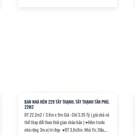
Hẻm xe tải 5m
BÁN NHÀ HẺM 229 TÂY THẠNH, TÂY THẠNH TÂN PHÚ,
22M2
DT 22.2m2 / 3.6m x 9m Giá : Chỉ 3.35 Tỷ ( giá chủ có
thể thay đổi theo thời gian chào bán ) ♥️Hẻm trước
nhà rộng 3m.vị trí đẹp ♥️DT 3,6x9m .Nhà 1tr,1lầu,