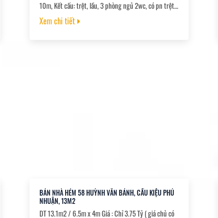
10m, Kết cấu: trệt, lầu, 3 phòng ngủ 2wc, có pn trệt.
- Vị trí siêu trung tâm nằm sát Q1, Q3, đi sân bay 5p,
Xem chi tiết
sát phố thời trang Lê Văn Sỹ, Nguyễn Văn Trỗi, gần
chợ, siêu thị,khu an ninh, dân trí - Pháp lý chuẩn, SH
riêng, hoàn công đầy đủ.
BÁN NHÀ HẺM 58 HUỲNH VĂN BÁNH, CẦU KIỆU PHÚ
NHUẬN, 13M2
DT 13.1m2 / 6.5m x 4m Giá : Chỉ 3.75 Tỷ ( giá chủ có