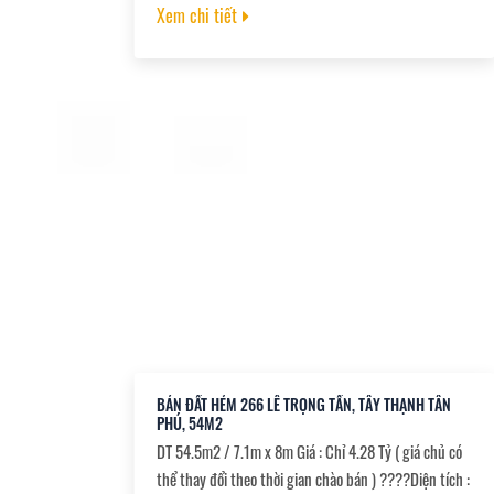
gần siêu thị AEON Tân Phú, Lê Trọng Tấn, trường học
Xem chi tiết
các cấp. + Sổ vuông vức, hoàn công đủ, công chứng
nhanh. + Hướng Tây Nam
BÁN ĐẤT HẺM 266 LÊ TRỌNG TẤN, TÂY THẠNH TÂN
PHÚ, 54M2
DT 54.5m2 / 7.1m x 8m Giá : Chỉ 4.28 Tỷ ( giá chủ có
thể thay đổi theo thời gian chào bán ) ????Diện tích :