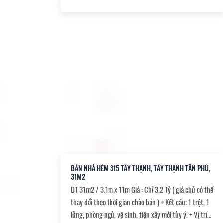
chuẩn, mua bán nhanh.
BÁN NHÀ HẺM 315 TÂY THẠNH, TÂY THẠNH TÂN PHÚ,
31M2
DT 31m2 / 3.1m x 11m Giá : Chỉ 3.2 Tỷ ( giá chủ có thể
thay đổi theo thời gian chào bán ) + Kết cấu: 1 trệt, 1
lửng, phòng ngủ, vệ sinh, tiện xây mới tùy ý. + Vị trí