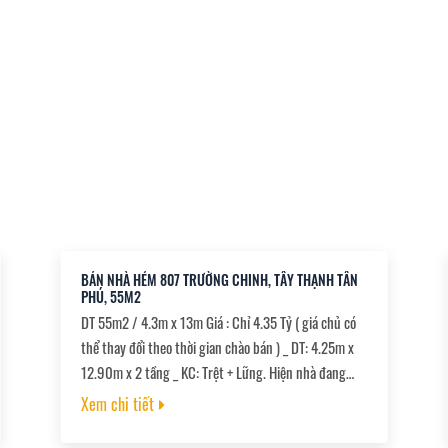
BÁN NHÀ HẺM 807 TRƯỜNG CHINH, TÂY THẠNH TÂN
PHÚ, 55M2
DT 55m2 / 4.3m x 13m Giá : Chỉ 4.35 Tỷ ( giá chủ có
thể thay đổi theo thời gian chào bán ) _ DT: 4.25m x
12.90m x 2 tầng _ KC: Trệt + Lững. Hiện nhà đang
cho người quen thuê _ Hẻm rộng xe hơi, thẳng 1 trục
Xem chi tiết
ra mặt tiền đường lớn Trường Chinh, kết nối nhanh
Cộng Hòa, P.13, Tân Bình _ SHR hoàn công đúng hiện