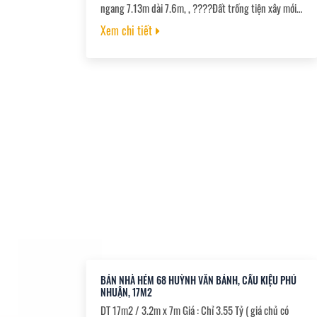
ngang 7.13m dài 7.6m, , ????Đất trống tiện xây mới.
Xác định mua vị trí, , ????Hẻm thoáng mát yên tĩnh,
Xem chi tiết
khu an ninh dân trí cao. Tiện ích xung quanh đầy đủ. ,
, ????Sổ hồng chính chủ mua bán công chứng
nhanh.,
BÁN NHÀ HẺM 68 HUỲNH VĂN BÁNH, CẦU KIỆU PHÚ
NHUẬN, 17M2
DT 17m2 / 3.2m x 7m Giá : Chỉ 3.55 Tỷ ( giá chủ có