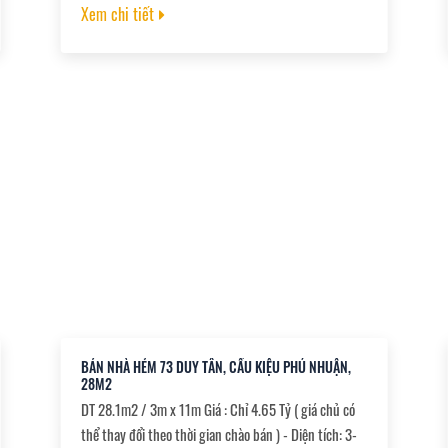
2pn, 2wc ????????Nhà đẹp hoàn công đầy đủ
Xem chi tiết
.Hướng Tây Nam
BÁN NHÀ HẺM 73 DUY TÂN, CẦU KIỆU PHÚ NHUẬN,
28M2
DT 28.1m2 / 3m x 11m Giá : Chỉ 4.65 Tỷ ( giá chủ có
thể thay đổi theo thời gian chào bán ) - Diện tích: 3-