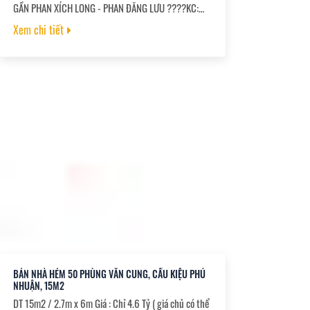
GẦN PHAN XÍCH LONG - PHAN ĐĂNG LƯU ????️KC:
Trệt 2 lầu sân thượng ????️công năng 2 phòng ngủ 3
Xem chi tiết
tolet
BÁN NHÀ HẺM 50 PHÙNG VĂN CUNG, CẦU KIỆU PHÚ
NHUẬN, 15M2
DT 15m2 / 2.7m x 6m Giá : Chỉ 4.6 Tỷ ( giá chủ có thể