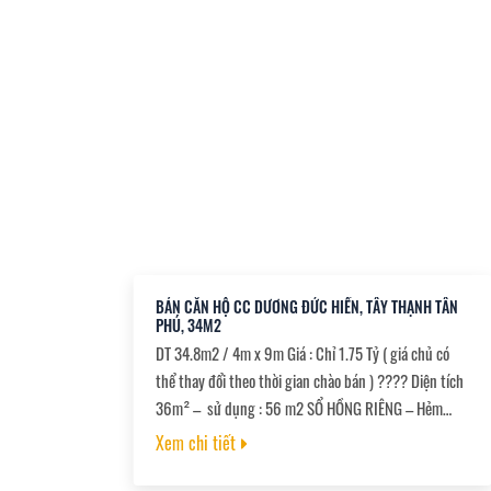
chứng ngay
BÁN CĂN HỘ CC DƯƠNG ĐỨC HIỀN, TÂY THẠNH TÂN
PHÚ, 34M2
DT 34.8m2 / 4m x 9m Giá : Chỉ 1.75 Tỷ ( giá chủ có
thể thay đổi theo thời gian chào bán ) ???? Diện tích
36m² – sử dụng : 56 m2 SỔ HỒNG RIÊNG – Hẻm
trước nhà 8m cực thoáng ???? Vị trí vàng: Bước
Xem chi tiết
chân ra Đại Học Công Thương, 2 phút đến Ga Metro
Số 2 ???? Khu dân cư an ninh – tiện ích đầy đủ –