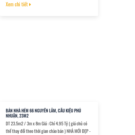
hơn 2m, vị trí đẹp Giáp Tân Bình, Gò Vấp thuận tiện
Xem chi tiết
đi khắp ngã. -Pháp lý rõ ràng, mua bán công chứng vi
bằng.
BÁN NHÀ HẺM 66 NGUYỄN LÂM, CẦU KIỆU PHÚ
NHUẬN, 23M2
DT 23.5m2 / 3m x 8m Giá : Chỉ 4.95 Tỷ ( giá chủ có
thể thay đổi theo thời gian chào bán ) NHÀ MỚI ĐẸP -