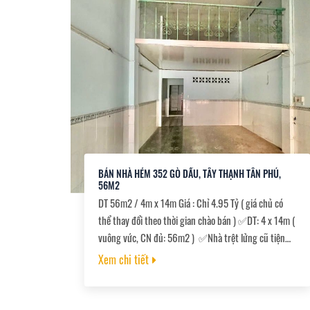
BÁN NHÀ HẺM 352 GÒ DẦU, TÂY THẠNH TÂN PHÚ,
56M2
DT 56m2 / 4m x 14m Giá : Chỉ 4.95 Tỷ ( giá chủ có
thể thay đổi theo thời gian chào bán ) ✅DT: 4 x 14m (
vuông vức, CN đủ: 56m2 ) ✅Nhà trệt lửng cũ tiện
sửa chữa hoặc xây mới. MĐ xây dựng: Trệt Lửng 3 lầu
Xem chi tiết
Sân thượng. ✅ Hẻm 4m sạch đẹp, khu nhà lầu an
ninh dân trí cao. Cách Aeon Tân Phú chỉ 300m, gần
chợ, trường học các cấp. ✅Sổ hồng riêng, công