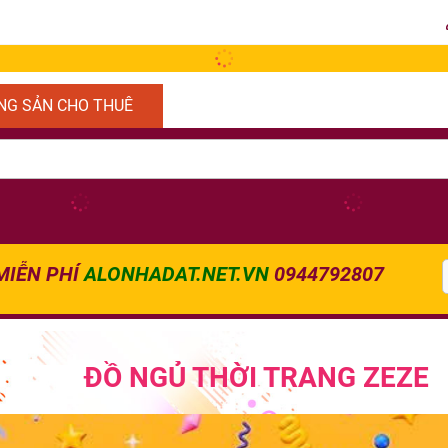
NG SẢN CHO THUÊ
MIỄN PHÍ
ALONHADAT.NET.VN
0944792807
ĐỒ NGỦ THỜI TRANG ZEZE