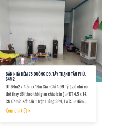
BÁN NHÀ HẺM 75 ĐƯỜNG D9, TÂY THẠNH TÂN PHÚ,
64M2
DT 64m2 / 4.5m x 14m Giá : Chỉ 4.99 Tỷ ( giá chủ có
thể thay đổi theo thời gian chào bán ) ✅DT 4.5 x 14.
CN 64m2, Kết cấu 1 trệt 1 lửng 3PN, 1WC. ✅Hẻm
trước nhà 3.5m, gần chợ, trường học, KCN Tân Bình,
Xem chi tiết
Aeon Mall Tân Phú, tiện ích không thiếu gì. ✅Sổ hồng
riêng, hoàn công đầy đủ, chủ bao đổi sổ mới