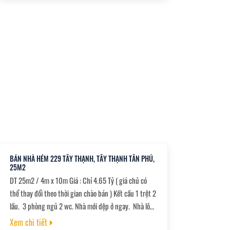
chứng
BÁN NHÀ HẺM 229 TÂY THẠNH, TÂY THẠNH TÂN PHÚ,
25M2
DT 25m2 / 4m x 10m Giá : Chỉ 4.65 Tỷ ( giá chủ có
thể thay đổi theo thời gian chào bán ) Kết cấu 1 trệt 2
lầu. 3 phòng ngủ 2 wc. Nhà mới dệp ở ngay. Nhà lô
góc 2 mặt thoáng. Gần hẻm xe hơi. Sổ vuông đẹp
Xem chi tiết