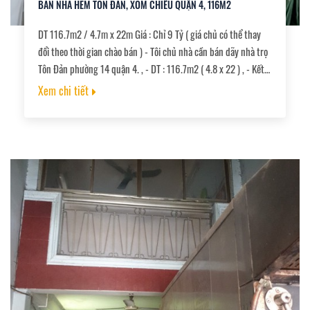
BÁN NHÀ HẺM TÔN ĐẢN, XÓM CHIẾU QUẬN 4, 116M2
DT 116.7m2 / 4.7m x 22m Giá : Chỉ 9 Tỷ ( giá chủ có thể thay
đổi theo thời gian chào bán ) - Tôi chủ nhà cần bán dãy nhà trọ
Tôn Đản phường 14 quận 4. , - DT : 116.7m2 ( 4.8 x 22 ) , - Kết
cấu gồm 1 trệt 1 lầu Đúc BTCT, 6 phòng đang cho thuê 20
Xem chi tiết
triệu/ tháng. , - Nhà cách 1 căn nhà là ra ngay mặt tiền Tôn
Đản . , - Vị trí trung tâm tiện di chuyển các Quận.,