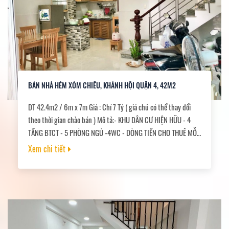
BÁN NHÀ HẺM XÓM CHIẾU, KHÁNH HỘI QUẬN 4, 42M2
DT 42.4m2 / 6m x 7m Giá : Chỉ 7 Tỷ ( giá chủ có thể thay đổi
theo thời gian chào bán ) Mô tả:- KHU DÂN CƯ HIỆN HỮU - 4
TẦNG BTCT - 5 PHÒNG NGỦ -4WC - DÒNG TIỀN CHO THUÊ MỖI
THÁNG Diện tích 43M2 Ngang 6M dài 7M Hoàn công đủ trệt +
Xem chi tiết
Lửng + 2 lầu . Vi trí: Sát mặt tiền đường cách vài bước chân lên
xe hơi .Pháp Lý: sổ hồng riêng, hoàn công đủ.Sổ sẵn công
chứng mua bán ngay.--