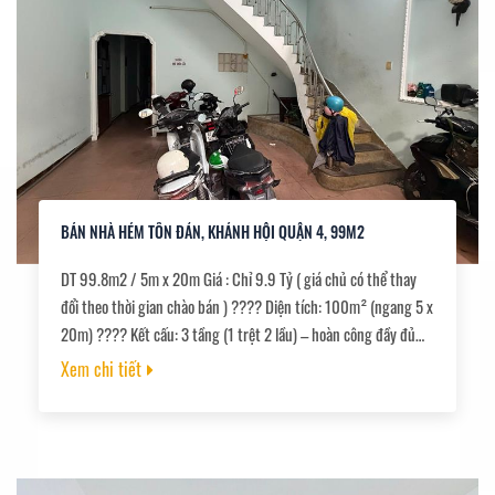
BÁN NHÀ HẺM TÔN ĐẢN, KHÁNH HỘI QUẬN 4, 99M2
DT 99.8m2 / 5m x 20m Giá : Chỉ 9.9 Tỷ ( giá chủ có thể thay
đổi theo thời gian chào bán ) ???? Diện tích: 100m² (ngang 5 x
20m) ???? Kết cấu: 3 tầng (1 trệt 2 lầu) – hoàn công đầy đủ
????️ Gồm 8 phòng khai thác cho thuê ???? Doanh thu gần 20
Xem chi tiết
triệu/tháng – dòng tiền sẵn ????️ Đường 3m thông thoáng,
khu dân cư ổn định ???? Tiện ích xung quanh: ???? Gần
trường học | ???? Chợ | ???? Siêu thị | ????‍♂️ Sinh hoạt cực
tiện