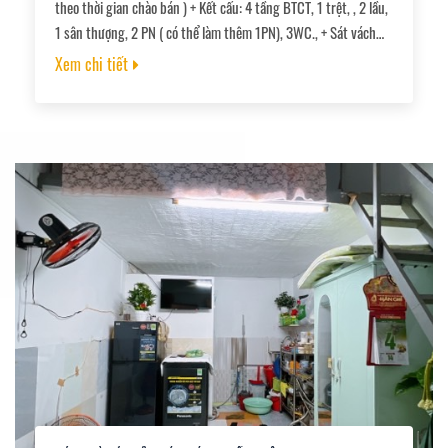
theo thời gian chào bán ) + Kết cấu: 4 tầng BTCT, 1 trệt, , 2 lầu,
1 sân thượng, 2 PN ( có thể làm thêm 1PN), 3WC., + Sát vách
Quận 1, gần Q7, Q5,Q8.. đi các quận đều tiện. kinh doanh sầm
Xem chi tiết
uất., + Thẳng trục gần mặt tiền, hẻm thoáng mát, hẻm thông
Tôn Thất Thuyết., + Sổ Hồng chính chủ công chứng ngay.,