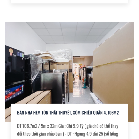
Q. 1, Q. 7 cũng như nhiều quận khác. , - Sổ hồng riêng, chính
chủ, bao sang tên. Pháp lý cụ thể. ,
BÁN NHÀ HẺM TÔN THẤT THUYẾT, XÓM CHIẾU QUẬN 4, 106M2
DT 106.7m2 / 5m x 32m Giá : Chỉ 9.9 Tỷ ( giá chủ có thể thay
đổi theo thời gian chào bán ) - DT : Ngang 4.9 dài 25 (sổ hồng