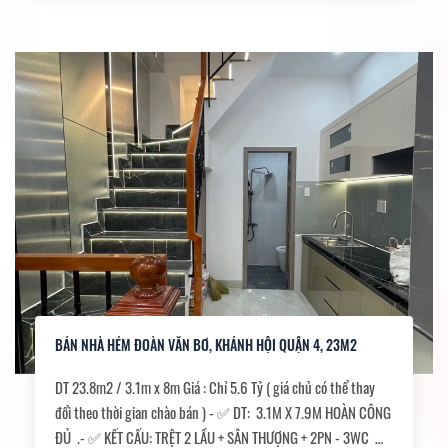
BÁN NHÀ HẺM ĐOÀN VĂN BƠ, KHÁNH HỘI QUẬN 4, 23M2
DT 23.8m2 / 3.1m x 8m Giá : Chỉ 5.6 Tỷ ( giá chủ có thể thay
đổi theo thời gian chào bán ) - ✅ DT: 3.1M X 7.9M HOÀN CÔNG
ĐỦ .- ✅ KẾT CẤU: TRỆT 2 LẦU + SÂN THƯỢNG + 2PN - 3WC ✅