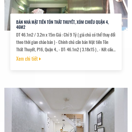
BÁN NHÀ MẶT TIỀN TÔN THẤT THUYẾT, XÓM CHIẾU QUẬN 4,
46M2
DT 46.1m2 / 3.2m x 15m Giá : Chỉ 9 Tỷ ( giá chủ có thể thay đổi
theo thời gian chào bán ) - Chính chủ cần bán Mặt tiền Tôn
Thất Thuyết, P16, Quận 4., - DT: 46.1m2 ( 3.18x15 ) , - Kết cấu
thiết kết Trệt + lầu 3PN 2Wc. , - Pháp lý: Sổ hồng riêng hoàn
Xem chi tiết
công đủ.,