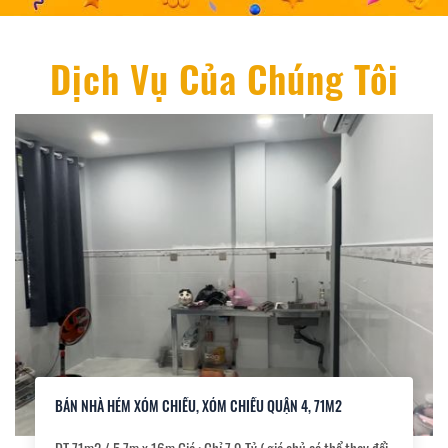
Dịch Vụ Của Chúng Tôi
BÁN NHÀ HẺM XÓM CHIẾU, XÓM CHIẾU QUẬN 4, 71M2