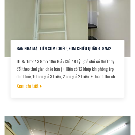
BÁN NHÀ MẶT TIỀN XÓM CHIẾU, XÓM CHIẾU QUẬN 4, 87M2
DT 87.1m2 / 3.9m x 18m Giá : Chỉ 7.8 Tỷ ( giá chủ có thể thay
đổi theo thời gian chào bán ) + Hiện có 12 khép kín phòng trọ
cho thuê, 10 căn giá 3 triệu, 2 căn giá 2 triệu. + Doanh thu cho
thuê hàng tháng 34 triệu. + Cách Quận 1 10 phút. + Gần chợ ,
Xem chi tiết
trường học.