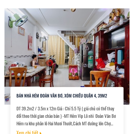
chứng trong ngày.,
BÁN NHÀ HẺM ĐOÀN VĂN BƠ, XÓM CHIẾU QUẬN 4, 39M2
DT 39.2m2 / 3.5m x 12m Giá : Chỉ 5.5 Tỷ ( giá chủ có thể thay
đổi theo thời gian chào bán ) -MT Hẻm Vip Lô nhì Đoàn Văn Bơ
Hẻm ra khu phân lô Hai Mươi Thướt,Cách MT đường lớn Chợ
xóm chiếu 20m2 -DT 39.2m2 ( Ngang 3.5 dài 12 ) nở Hậu nhẹ -
Xem chi tiết