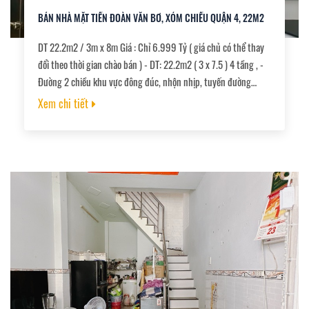
BÁN NHÀ MẶT TIỀN ĐOÀN VĂN BƠ, XÓM CHIẾU QUẬN 4, 22M2
DT 22.2m2 / 3m x 8m Giá : Chỉ 6.999 Tỷ ( giá chủ có thể thay
đổi theo thời gian chào bán ) - DT: 22.2m2 ( 3 x 7.5 ) 4 tầng , -
Đường 2 chiều khu vực đông đúc, nhộn nhịp, tuyến đường
buôn bán., - Nhà hiện đang cho thuê kinh doanh., - Sổ hồng,
Xem chi tiết
pháp lý đầy đủ, công chứng trong ngày.,