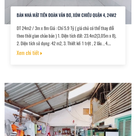
BÁN NHÀ MẶT TIỀN ĐOÀN VĂN BƠ, XÓM CHIẾU QUẬN 4, 24M2
DT 24m2 / 3m x 8m Giá : Chỉ 5.9 Tỷ ( giá chủ có thể thay đổi
theo thời gian chào bán ) 1. Diện tích đất: 23.4m2(3,05m x 8),
2. Diện tích sử dụng: 42 m2, 3. Thiết kế: 1 trệt , 2 lầu. , 4.
Đường trước nhà rộng: hơn 18m, 5. Pháp lý: sổ hồng,
Xem chi tiết