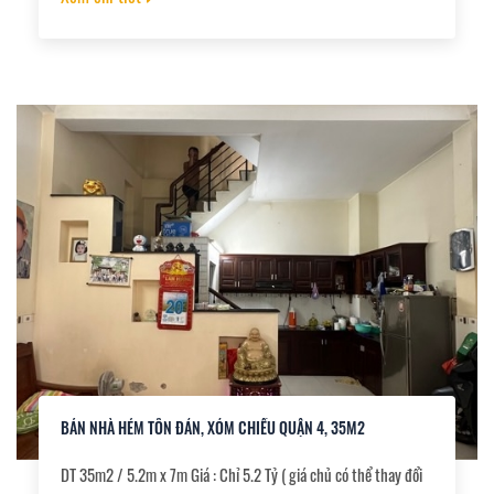
Sử dụng 2 Tầng gồm Trệt + Lầu gồm 2Pk 2Wc. -Sổ hồng riêng
hoàn công 71.1m2
BÁN NHÀ HẺM TÔN ĐẢN, XÓM CHIẾU QUẬN 4, 35M2
DT 35m2 / 5.2m x 7m Giá : Chỉ 5.2 Tỷ ( giá chủ có thể thay đổi