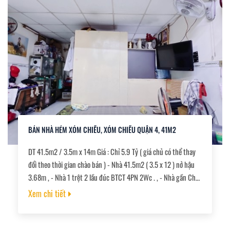
BÁN NHÀ HẺM XÓM CHIẾU, XÓM CHIẾU QUẬN 4, 41M2
DT 41.5m2 / 3.5m x 14m Giá : Chỉ 5.9 Tỷ ( giá chủ có thể thay
đổi theo thời gian chào bán ) - Nhà 41.5m2 ( 3.5 x 12 ) nở hậu
3.68m , - Nhà 1 trệt 2 lầu đúc BTCT 4PN 2Wc . , - Nhà gần Chợ
Xóm Chiếu, bệnh viện Q. 4, Khu phố ẩm thực. ĐH Nguyễn Tất
Xem chi tiết
Thành,... Hẻm thông ra các đường Đoàn Văn Bơ, Nguyễn Tất
Thành,..., Khu vực sầm uất, an ninh 24/24. Thích hợp ở và kinh
doanh buôn bán., -Sổ hồng riêng chính chủ. Sang tên công