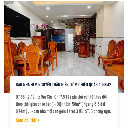
BÁN NHÀ HẺM NGUYỄN THẦN HIẾN, XÓM CHIẾU QUẬN 4, 58M2
DT 58m2 / 7m x 9m Giá : Chỉ 7.5 Tỷ ( giá chủ có thể thay đổi
theo thời gian chào bán ) - Diện tích: 58m² ( Ngang 6.5 dài
8.74m ) . , - căn nhà mỗi căn gồm 1 trệt 3 lầu; ST, 3 phòng ngủ
4WC, ban công . St , * Nhà cách trước mặt 10m, ngay chợ, khu
Xem chi tiết
trường học, khu an ninh. gần cầu Tân Thuận 2. , Thuận tiện đi