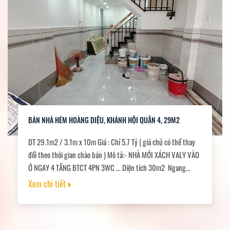
BÁN NHÀ HẺM HOÀNG DIỆU, KHÁNH HỘI QUẬN 4, 29M2
DT 29.1m2 / 3.1m x 10m Giá : Chỉ 5.7 Tỷ ( giá chủ có thể thay
đổi theo thời gian chào bán ) Mô tả:- NHÀ MỚI XÁCH VALY VÀO
Ở NGAY 4 TẦNG BTCT 4PN 3WC ... Diện tích 30m2 Ngang
3,14M dài 10M Hoàn công đủ trệt + 2 lầu + sân thượng ..-
Xem chi tiết
..Pháp Lý: sổ hồng riêng, hoàn công đủ.Sổ sẵn công chứng mua
bán ngay.--