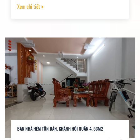
SHR. HOÀN CÔNG CHUẨN. SẴN SÀNG CC NGAY
Xem chi tiết
BÁN NHÀ HẺM TÔN ĐẢN, KHÁNH HỘI QUẬN 4, 53M2