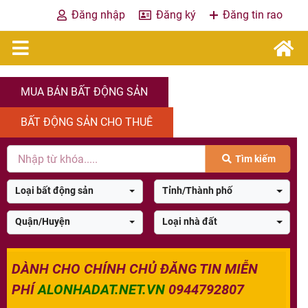
Đăng nhập
Đăng ký
Đăng tin rao
MUA BÁN BẤT ĐỘNG SẢN
BẤT ĐỘNG SẢN CHO THUÊ
Tìm kiếm
Loại bất động sản
Tỉnh/Thành phố
Quận/Huyện
Loại nhà đất
DÀNH CHO CHÍNH CHỦ ĐĂNG TIN MIỄN
PHÍ
ALONHADAT.NET.VN
0944792807