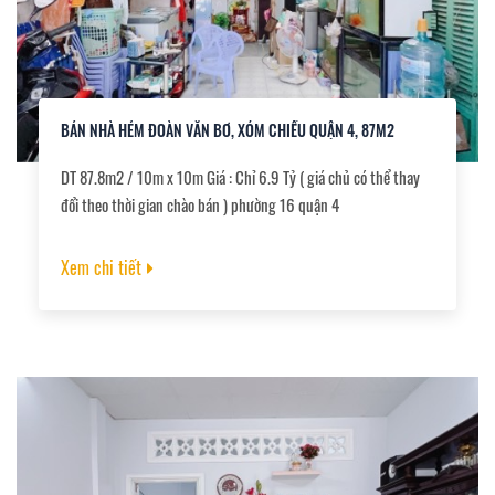
BÁN NHÀ HẺM ĐOÀN VĂN BƠ, XÓM CHIẾU QUẬN 4, 87M2
DT 87.8m2 / 10m x 10m Giá : Chỉ 6.9 Tỷ ( giá chủ có thể thay
đổi theo thời gian chào bán ) phường 16 quận 4
Xem chi tiết