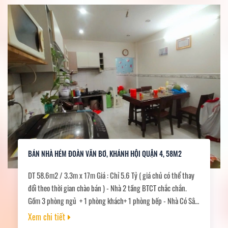
BÁN NHÀ HẺM ĐOÀN VĂN BƠ, KHÁNH HỘI QUẬN 4, 58M2
DT 58.6m2 / 3.3m x 17m Giá : Chỉ 5.6 Tỷ ( giá chủ có thể thay
đổi theo thời gian chào bán ) - Nhà 2 tầng BTCT chắc chắn.
Gồm 3 phòng ngủ + 1 phòng khách+ 1 phòng bếp - Nhà Có Sân
trước Để Xe thoải mái, sân sau thoáng mát. - Hẻm trước nhà
Xem chi tiết
thông thoáng, đường bê tông cao ráo không lo ngập nước, yên