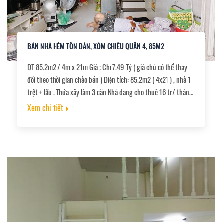
BÁN NHÀ HẺM TÔN ĐẢN, XÓM CHIẾU QUẬN 4, 85M2
DT 85.2m2 / 4m x 21m Giá : Chỉ 7.49 Tỷ ( giá chủ có thể thay
đổi theo thời gian chào bán ) Diện tích: 85.2m2 ( 4x21 ) , nhà 1
trệt + lầu . Thửa xây làm 3 căn Nhà đang cho thuê 16 tr/ tháng
có 6 phòng ngủ + 3 toilet. , - Vị trí: KDC hiện hữu, gần chợ,
Xem chi tiết
trường học, qua q1 chỉ 5 phút đi xe máy.,