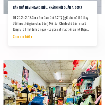
BÁN NHÀ HẺM HOÀNG DIỆU, KHÁNH HỘI QUẬN 4, 20M2
DT 20.2m2 / 3.3m x 6m Giá : Chỉ 5.2 Tỷ ( giá chủ có thể thay
đổi theo thời gian chào bán ) Mô tả:- Chính chủ bán nhà 5
tầng BTCT mới tinh ở ngay - Lô góc sát mặt tiền xe hơi Diện
tích 20.2M2 Ngang 3,3M Dài 6M Kết cấu : Trệt + Lửng + 2 Lầu
Xem chi tiết
+ Sân Thượng- 3PN - 3WC nhà mới vô ở luôn- Vị trí: TT Q4 gần
chợ trường học ủy ban .sát mặt tiền Vĩnh Khánh Hoàng Diệu ....
Pháp Lý: sổ hồng riêng, Sổ sẵn công chứng mua bán ngay.--