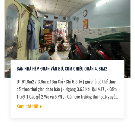
BÁN NHÀ HẺM ĐOÀN VĂN BƠ, XÓM CHIẾU QUẬN 4, 61M2
DT 61.8m2 / 3,6m x 16m Giá : Chỉ 6.5 Tỷ ( giá chủ có thể thay
đổi theo thời gian chào bán ) - Ngang 3.63 Nở Hậu 4.17 , - Gồm
1 trệt 1 Gác gỗ 2 Wc và 5 PN , - Gần các trường đại học,Nguyễn
Tất Thành,Đại HỌC Luật, Gần Nhà Thờ Xóm Chiếu , - Sang Quận
Xem chi tiết
1 , Quận 7 Chỉ 5 phút , Đường bê tông cao ráo bao không ngập
nước ,