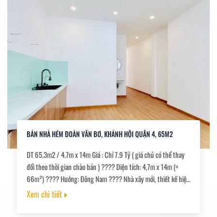
BÁN NHÀ HẺM ĐOÀN VĂN BƠ, KHÁNH HỘI QUẬN 4, 65M2
DT 65.3m2 / 4.7m x 14m Giá : Chỉ 7.9 Tỷ ( giá chủ có thể thay
đổi theo thời gian chào bán ) ???? Diện tích: 4,7m x 14m (≈
66m²) ???? Hướng: Đông Nam ???? Nhà xây mới, thiết kế hiện
đại, thông thoáng ???? 3 phòng ngủ – 3 nhà vệ sinh ???? Có
Xem chi tiết
ban công sau + giếng trời, lấy nắng và gió tự nhiên ???? Pháp
lý: Chính chủ, giấy tờ đầy đủ, đang làm hoàn công